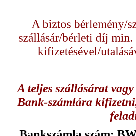
A biztos bérlemény/sz
szállásár/bérleti díj min
kifizetésével/utalásá
A teljes szállásárat vagy
Bank-számlára kifizetni,
felad
Bankszámla szám; BW