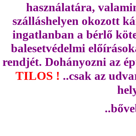
használatára, valamin
szálláshelyen okozott ká
ingatlanban a bérlő köte
balesetvédelmi előírások
rendjét. Dohányozni az ép
TILOS !
..csak az udvar
hel
..bőv