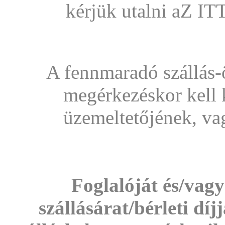
kérjük utalni aZ I
A fennmaradó szállás-ö
megérkezéskor kell k
üzemeltetőjének, va
Foglalóját és/vagy 
szállásárat/bérleti díj