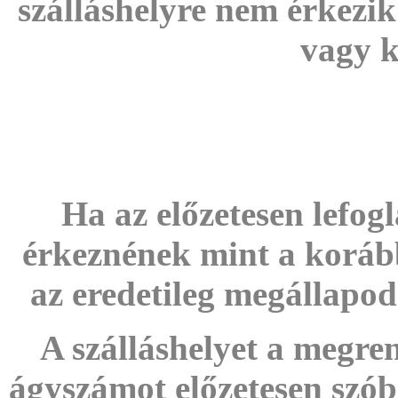
szálláshelyre nem érkezik
vagy k
Ha az előzetesen lefog
érkeznének mint a korább
az eredetileg megállapodo
A szálláshelyet a megren
ágyszámot előzetesen szóba