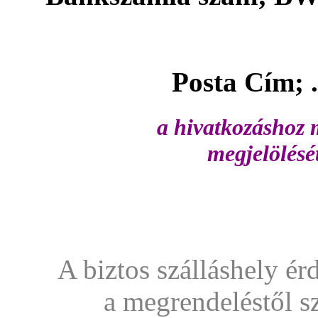
Posta Cím; ...........
a hivatkozáshoz m
megjelölésé
A biztos szálláshely ér
a megrendeléstől s