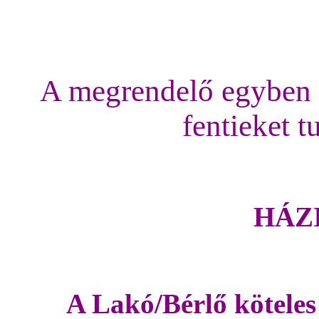
A megrendelő egyben a
fentieket t
HÁZ
A Lakó/Bérlő köteles a